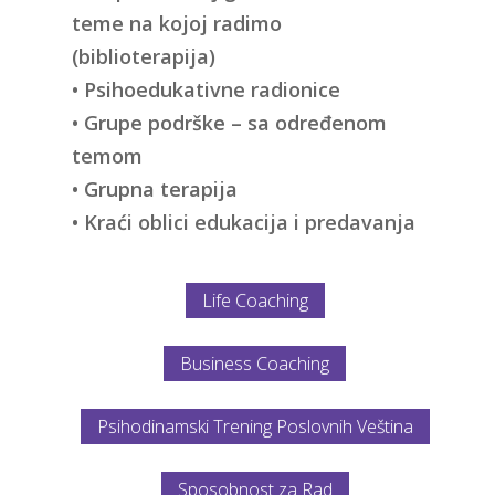
teme na kojoj radimo
(biblioterapija)
• Psihoedukativne radionice
• Grupe podrške – sa određenom
temom
• Grupna terapija
• Kraći oblici edukacija i predavanja
Life Coaching
Business Coaching
Psihodinamski Trening Poslovnih Veština
Sposobnost za Rad