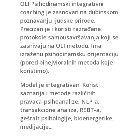
OLI Psihodinamski integrativni
coaching je zasnovan na dubinskom
poznavanju ljudske prirode.
Precizan je i koristi razrađene
protokole samousavršavanja koji se
zasnivaju na OLI metodu. Ima
izraženu psihodinamsku orijentaciju
(pored bihejvioralnih metoda koje
koristimo).
Model je integrativan. Koristi
saznanja i metode različitih
pravaca-psihoanalize, NLP-a,
transakcione analize, REBT-a,
geštalt psihologije, bioenergetike,
medijacije...