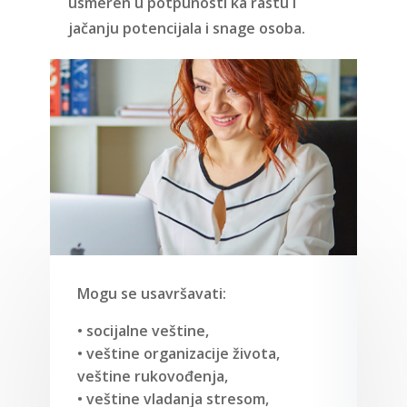
usmeren u potpunosti ka rastu i
jačanju potencijala i snage osoba.
Mogu se usavršavati:
• socijalne veštine,
• veštine organizacije života,
veštine rukovođenja,
• veštine vladanja stresom,