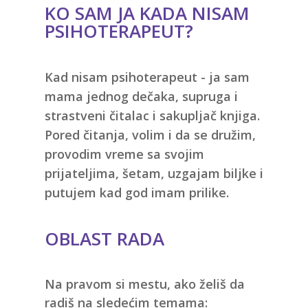
KO SAM JA KADA NISAM
PSIHOTERAPEUT?
Kad nisam psihoterapeut -
ja sam
mama jednog dečaka, supruga i
strastveni čitalac i sakupljač knjiga
.
Pored čitanja, volim i da se družim,
provodim vreme sa svojim
prijateljima, šetam, uzgajam biljke i
putujem kad god imam prilike.
OBLAST RADA
Na pravom si mestu, ako želiš da
radiš na sledećim temama: