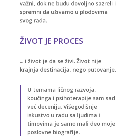
važni, dok ne budu dovoljno sazreli i
spremni da uživamo u plodovima
svog rada.
ŽIVOT JE PROCES
... i život je da se živi. Život nije
krajnja destinacija, nego putovanje.
U temama ličnog razvoja,
koučinga i psihoterapije sam sad
već deceniju. Višegodišnje
iskustvo u radu sa ljudima i
timovima je samo mali deo moje
poslovne biografije.