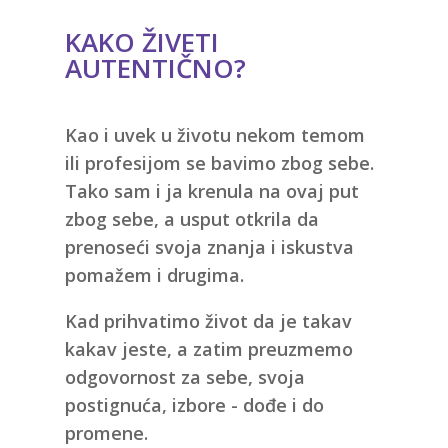
KAKO ŽIVETI
AUTENTIČNO?
Kao i uvek u životu nekom temom
ili profesijom se bavimo zbog sebe.
Tako sam i ja krenula na ovaj put
zbog sebe, a usput otkrila da
prenoseći svoja znanja i iskustva
pomažem i drugima.
Kad prihvatimo život da je takav
kakav jeste, a zatim preuzmemo
odgovornost za sebe, svoja
postignuća, izbore - dođe i do
promene.