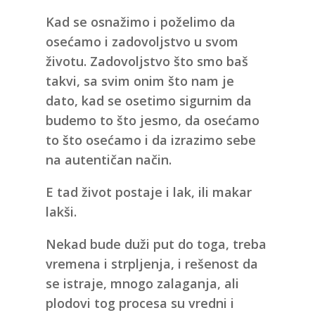
Kad se osnažimo i poželimo da
osećamo i zadovoljstvo u svom
životu. Zadovoljstvo što smo baš
takvi, sa svim onim što nam je
dato, kad se osetimo sigurnim da
budemo to što jesmo, da osećamo
to što osećamo i da
izrazimo sebe
na autentičan način.
E tad život postaje i lak, ili makar
lakši.
Nekad bude duži put do toga, treba
vremena i strpljenja, i rešenost da
se istraje, mnogo zalaganja, ali
plodovi tog procesa su vredni i