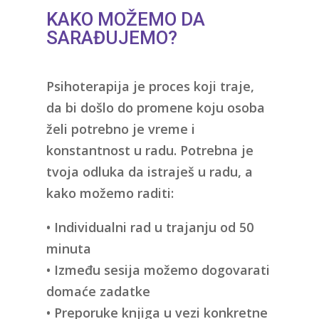
KAKO MOŽEMO DA
SARAĐUJEMO?
Psihoterapija je
proces
koji traje,
da bi došlo do promene koju osoba
želi potrebno je vreme i
konstantnost u radu. Potrebna je
tvoja odluka da istraješ u radu, a
kako možemo raditi:
• Individualni rad u trajanju od 50
minuta
• Između sesija možemo dogovarati
domaće zadatke
• Preporuke knjiga u vezi konkretne