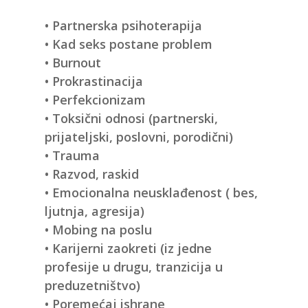
• Partnerska psihoterapija
• Kad seks postane problem
• Burnout
• Prokrastinacija
• Perfekcionizam
• Toksični odnosi (partnerski,
prijateljski, poslovni, porodični)
• Trauma
• Razvod, raskid
• Emocionalna neusklađenost ( bes,
ljutnja, agresija)
• Mobing na poslu
• Karijerni zaokreti (iz jedne
profesije u drugu, tranzicija u
preduzetništvo)
• Poremećaj ishrane