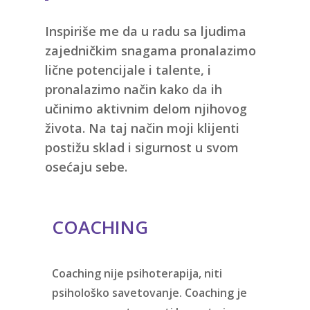
Inspiriše me da u radu sa ljudima
zajedničkim snagama pronalazimo
lične potencijale i talente, i
pronalazimo način kako da ih
učinimo aktivnim delom njihovog
života. Na taj način moji klijenti
postižu sklad i sigurnost u svom
osećaju sebe.
COACHING
Coaching nije psihoterapija, niti
psihološko savetovanje. Coaching je