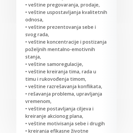
• veštine pregovaranja, prodaje,
• veštine uspostavljanja kvalitetnih
odnosa,
• veštine prezentovanja sebe i
svog rada,
• veštine koncentracije i postizanja
poželjnih mentalno-emotivnih
stanja,
• veštine samoregulacije,
• veštine kreiranja tima, rada u
timu i rukovođenja timom,
• veštine razrešavanja konflikata,
• rešavanja problema, upravljanja
vremenom,
• veštine postavljanja ciljeva i
kreiranje akcionog plana,
• veštine motivisanja sebe i drugih
• kreiranja efikasne životne