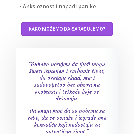
• Anksioznost i napadi panike
KAKO MOŽEMO DA SARAĐUJEMO?
"Duboko verujem da ljudi mogu
živeti ispunjen i svrhovit život,
da osećaju sklad, mir i
zadovoljstvo bez obzira na
okolnosti i teškoće koje se
dešavaju.
Da imaju moć da se pobrinu za
sebe, da se osnaže i izgrade one
komadiće koji nedostaju za
autentičan život."