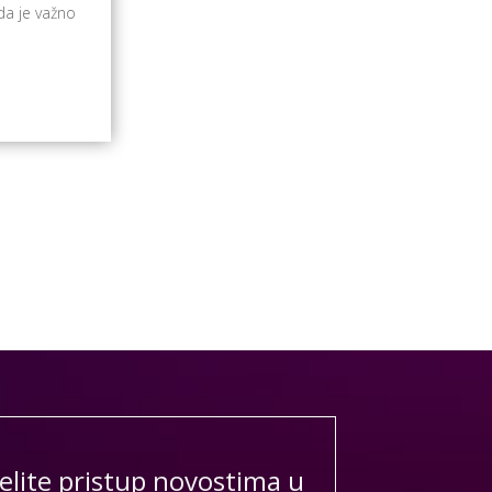
da je važno
elite pristup novostima u