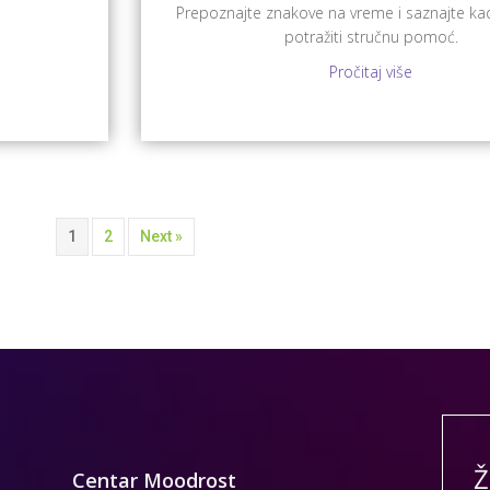
Prepoznajte znakove na vreme i saznajte ka
potražiti stručnu pomoć.
Pročitaj više
1
2
Next »
Ž
Centar Moodrost