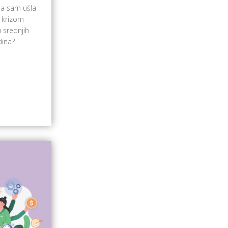
da sam ušla
a krizom
 srednjih
dina?