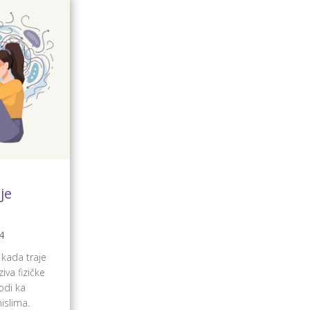
je
4
kada traje
iva fizičke
odi ka
islima.