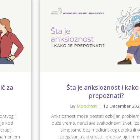
ič za
Šta je anksioznost i kako 
prepoznati?
By
Moodrost
|
12 December 202
dravog i
Anksioznost može postati ozbiljan problem 
je kod
duže vreme, narušava svakodnevni život, izaz
erapiji.
simptome bez medicinskog uzroka ili v
, namenjem
izbegavanju aktivnosti i preplavljujućim m