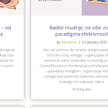
 – od
Radite mudrije, ne više: n
sa
paradigma efektivnost
By
Moodrost
|
23 January 2025
 dosegnuti
Ako ste spremni da istražite dublje aspek
koje faze
obnovite svoju energiju i organizujete ži
 došla do
autentičan način, pridružite se koučing 
em novom
Centra Moodrost. Kombinacija psihodinami
upravljanja energijom i organizacije v
omogućava klijentima: Dubinsku samosp
strategiju za realizaciju ciljeva.
Pročitaj više