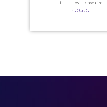
klijentima i psihoterapeutima.
Pročitaj više