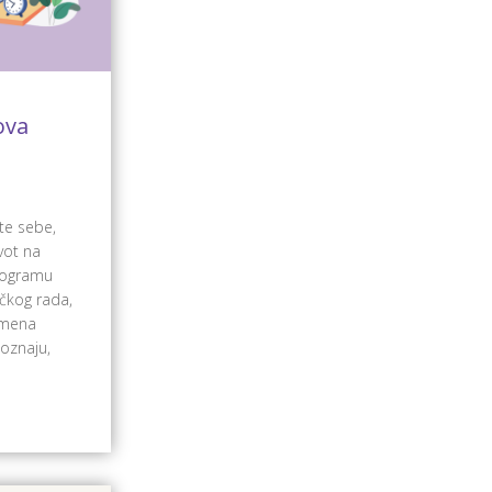
ova
i
te sebe,
vot na
programu
čkog rada,
remena
oznaju,