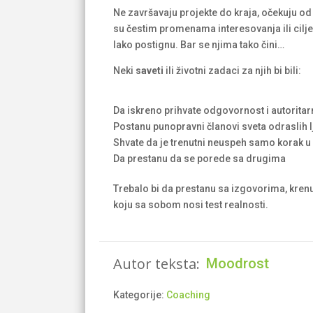
Ne završavaju projekte do kraja, očekuju od 
su čestim promenama interesovanja ili cilje
lako postignu. Bar se njima tako čini…
Neki
saveti
ili životni zadaci za njih bi bili:
Da iskreno prihvate odgovornost i autorita
Postanu punopravni članovi sveta odraslih l
Shvate da je trenutni neuspeh samo korak u 
Da prestanu da se porede sa drugima
Trebalo bi da prestanu sa izgovorima, krenu 
koju sa sobom nosi test realnosti.
Autor teksta:
Moodrost
Kategorije:
Coaching