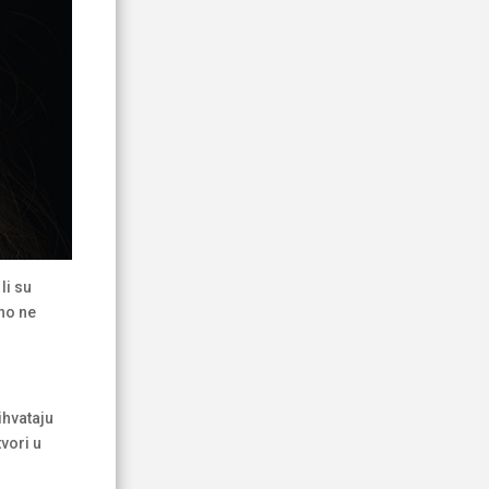
li su
tno ne
ihvataju
tvori u