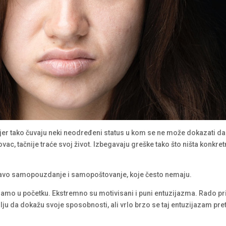
 jer tako čuvaju neki neodređeni status u kom se ne može dokazati da 
ovac, tačnije traće svoj život. Izbegavaju greške tako što ništa konkre
zdravo samopouzdanje i samopoštovanje, koje često nemaju.
i samo u početku. Ekstremno su motivisani i puni entuzijazma. Rado pr
ilju da dokažu svoje sposobnosti, ali vrlo brzo se taj entuzijazam pre