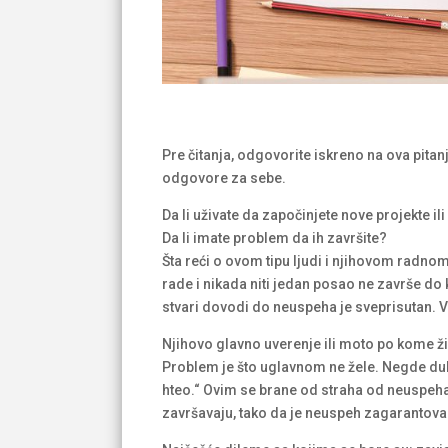
Pre čitanja, odgovorite iskreno na ova pit
odgovore za sebe.
Da li uživate da započinjete nove projekte il
Da li imate problem da ih završite?
Šta reći o ovom tipu ljudi i njihovom radno
rade i nikada niti jedan posao ne završe do 
stvari dovodi do neuspeha je sveprisutan. Va
Njihovo glavno uverenje ili moto po kome ži
Problem je što uglavnom ne žele. Negde dub
hteo.“ Ovim se brane od straha od neuspeha
završavaju, tako da je neuspeh zagarantovan.