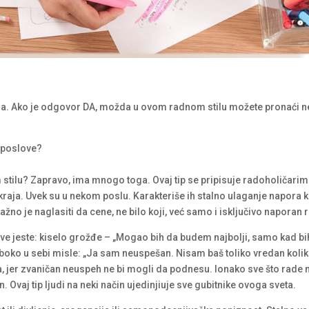
anja. Ako je odgovor DA, možda u ovom radnom stilu možete pronaći n
i poslove?
m stilu? Zapravo, ima mnogo toga. Ovaj tip se pripisuje radoholičarim
kraja. Uvek su u nekom poslu. Karakteriše ih stalno ulaganje napora k
žno je naglasiti da cene, ne bilo koji, već samo i isključivo naporan 
ve jeste: kiselo grožđe – „Mogao bih da budem najbolji, samo kad bih
oko u sebi misle: „Ja sam neuspešan. Nisam baš toliko vredan kolik
, jer zvaničan neuspeh ne bi mogli da podnesu. Ionako sve što rade 
 Ovaj tip ljudi na neki način ujedinjiuje sve gubitnike ovoga sveta.