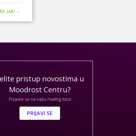
BUDI JAK! →
elite pristup novostima u
Moodrost Centru?
Prijavite se na našu mailing listu!
PRIJAVI SE