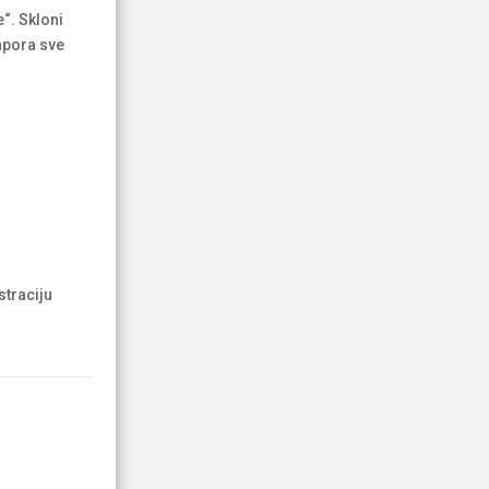
e“. Skloni
napora sve
straciju