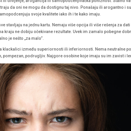
 ili divljenje, arogancija ili samopodcenjivačka poniznost. Stalno vag
traju da oni ne mogu da dostignu taj nivo. Ponašaju ili arogantno i 
amopodcenjuju svoje kvalitete iako ih i te kako imaju.
sve stavljaju na jednu kartu. Nemaju više opcija ili više rešenja za dat
 na kraju ne dobiju očekivane rezultate. Uvek im zamalo pobegne dobr
alno je nešto „za malo“.
a klackalici između superiornosti ili inferiornosti. Nema neutralne po
izan, pompezan, podrugljiv. Najgore osobine koje imaju su im zavist i le