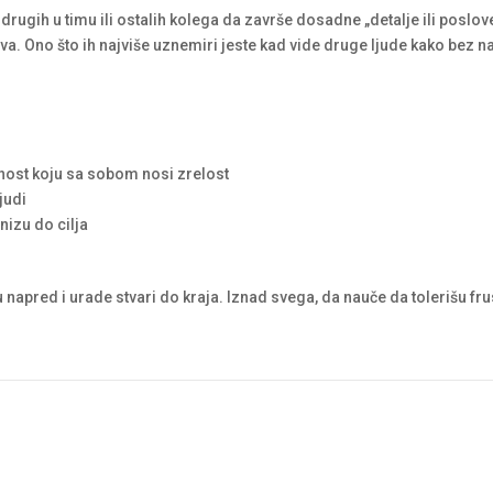
drugih u timu ili ostalih kolega da završe dosadne „detalje ili poslov
va. Ono što ih najviše uznemiri jeste kad vide druge ljude kako bez 
rnost koju sa sobom nosi zrelost
judi
nizu do cilja
napred i urade stvari do kraja. Iznad svega, da nauče da tolerišu fru