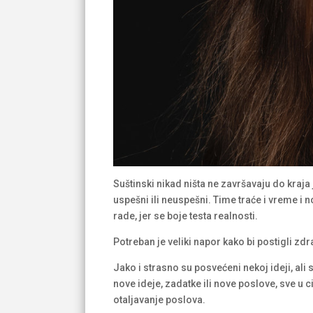
Suštinski nikad ništa ne završavaju do kraja
uspešni ili neuspešni. Time traće i vreme i n
rade, jer se boje testa realnosti.
Potreban je veliki napor kako bi postigli 
Jako i strasno su posvećeni nekoj ideji, al
nove ideje, zadatke ili nove poslove, sve u c
otaljavanje poslova.