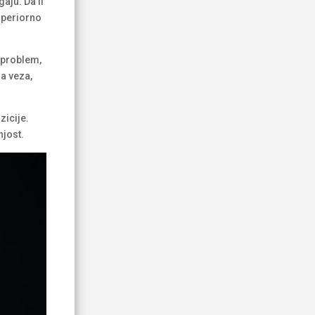
aju. Da li
superiorno
i problem,
a veza,
zicije.
njost.