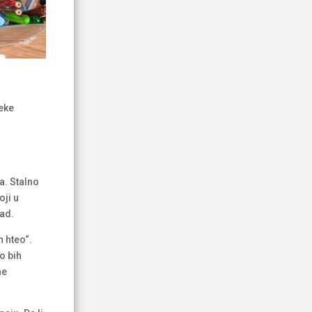
eke
a. Stalno
oji u
rad.
 hteo“.
o bih
ne