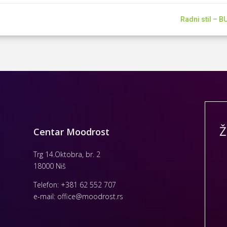
Radni stil – 
Ž
Centar Moodrost
Trg 14.Oktobra, br. 2
18000 Niš
Telefon:
+381 62 552 707
e-mail:
office@moodrost.rs